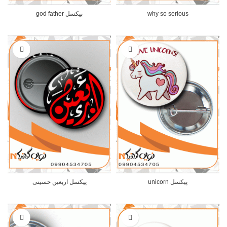
why so serious
پیکسل god father
پیکسل unicorn
پیکسل اربعین حسینی