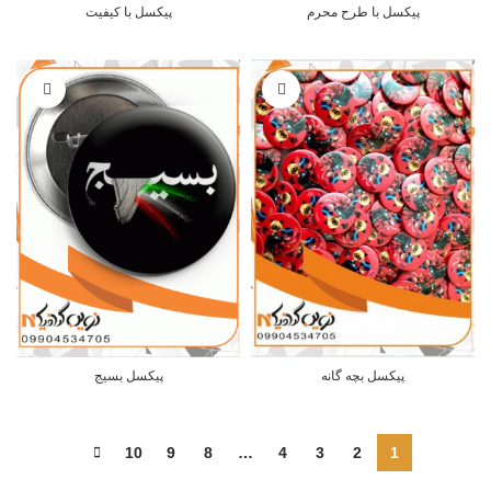
پیکسل با طرح محرم
پیکسل با کیفیت
پیکسل بچه گانه
پیکسل بسیج
10
9
8
…
4
3
2
1