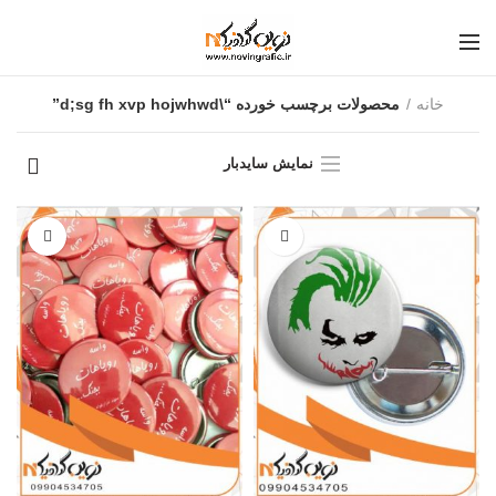
خانه
محصولات برچسب خورده “\d;sg fh xvp hojwhwd”
نمایش سایدبار