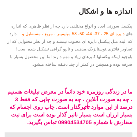
اندازه ها و اشکال
پیکسل سوزنی ابعاد و انواع مختلفی دارد چه از نظر ظاهری که اندازه
های
دایره ای 25 ، 37، 44، 50، 58 میلیمیتر ، مربع ، مستطیل و…
دارد
که البته مثل پیکسل دایره ای محبوب نیستند و چه از نظر محتوایی که از
تصاویر فانتزی،نوستالژیک،مذهبی و تایپو گرافی تشکیل شده است!
باوجود اینکه پیکسلها کابرهای زیاد و مهم دارند اما این محصول بسیار با
صرفه بوده و همچنین در کمتر از چند دقیقه ساخته میشود.
ما در زندگی روزمره خود دائماً در معرض تبلیغات هستیم
، چه به صورت آنلاین ، چه به صورت چاپی که فقط 3
درصد از این موارد تأثیرگذار است. چاپ روی اجسام که
بسیار ارزان است بسیار تاثیر گذار بوده است برای ثبت
سفارش با شماره 09904534705 تماس بگیرید.