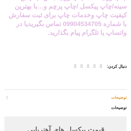
سینه/چاپ پیکسل /چاپ پرچم و…با بهترین
کیفیت چاپ وخدمات چاپ برای ثبت سفارش
با شماره 09904534705 تماس بگیریدیا در
واتساپ یا تلگرام پیام بگذارید.
دنبال کردن
توضیحات
توضیحات
قیمت پیکسل های آهنربایی