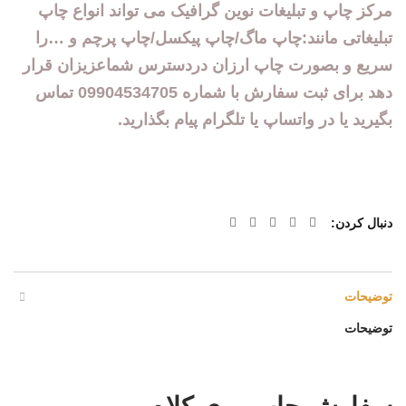
مرکز چ
ا
پ و تبل
یغات
نوین گرافیک
می تواند انواع چ
اپ
تبلیغاتی مانند:چاپ ماگ/چاپ پیکسل/چاپ پرچم و …
را
سریع و بصورت چاپ ارزان دردسترس شماعزیزان قرار
دهد برای ثبت سفارش با شماره 09904534705 تماس
بگیرید یا در واتساپ یا تلگرام پیام بگذارید.
دنبال کردن
توضیحات
توضیحات