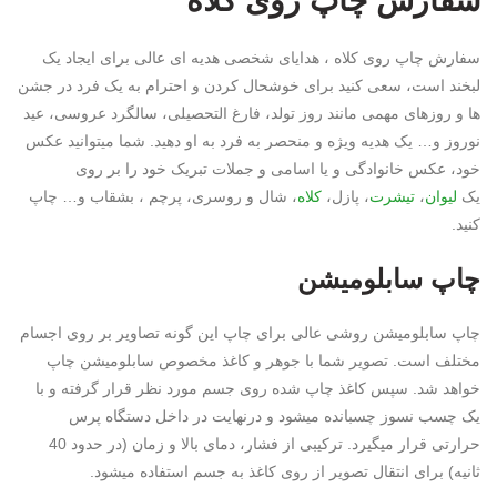
سفارش چاپ روی کلاه
سفارش چاپ روی کلاه ، هدایای شخصی هدیه ای عالی برای ایجاد یک
لبخند است، سعی کنید برای خوشحال کردن و احترام به یک فرد در جشن
ها و روزهای مهمی مانند روز تولد، فارغ التحصیلی، سالگرد عروسی، عید
نوروز و… یک هدیه ویژه و منحصر به فرد به او دهید. شما میتوانید عکس
خود، عکس خانوادگی و یا اسامی و جملات تبریک خود را بر روی
یک
لیوان
،
تیشرت
، پازل،
کلاه
، شال و روسری، پرچم ، بشقاب و… چاپ
کنید.
چاپ سابلومیشن
چاپ سابلومیشن روشی عالی برای چاپ این گونه تصاویر بر روی اجسام
مختلف است. تصویر شما با جوهر و کاغذ مخصوص سابلومیشن چاپ
خواهد شد. سپس کاغذ چاپ شده روی جسم مورد نظر قرار گرفته و با
یک چسب نسوز چسبانده میشود و درنهایت در داخل دستگاه پرس
حرارتی قرار میگیرد. ترکیبی از فشار، دمای بالا و زمان (در حدود 40
ثانیه) برای انتقال تصویر از روی کاغذ به جسم استفاده میشود.