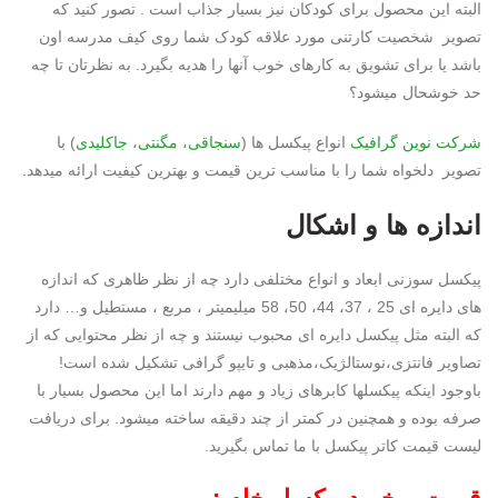
البته این محصول برای کودکان نیز بسیار جذاب است . تصور کنید که
تصویر شخصیت کارتنی مورد علاقه کودک شما روی کیف مدرسه اون
باشد یا برای تشویق به کارهای خوب آنها را هدیه بگیرد. به نظرتان تا چه
حد خوشحال میشود؟
شرکت
نوین گرافیک
انواع پیکسل ها (
سنجاقی
،
مگنتی
،
جاکلیدی
) با
تصویر دلخواه شما را با مناسب ترین قیمت و بهترین کیفیت ارائه میدهد.
اندازه ها و اشکال
پیکسل سوزنی ابعاد و انواع مختلفی دارد چه از نظر ظاهری که اندازه
های دایره ای 25 ، 37، 44، 50، 58 میلیمیتر ، مربع ، مستطیل و… دارد
که البته مثل پیکسل دایره ای محبوب نیستند و چه از نظر محتوایی که از
تصاویر فانتزی،نوستالژیک،مذهبی و تایپو گرافی تشکیل شده است!
باوجود اینکه پیکسلها کابرهای زیاد و مهم دارند اما این محصول بسیار با
صرفه بوده و همچنین در کمتر از چند دقیقه ساخته میشود. برای دریافت
لیست قیمت کاتر پیکسل با ما تماس بگیرید.