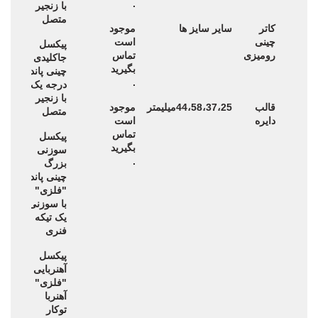
.
با زنجیر
تایی
متصل
کاتر
سایر سایز ها
موجود
چینی
است
پیکسل
44
رومیزی
تماس
جاکلیدی
میلی
بگیرید
چینی پاندا
-بس
.
درجه یک
200
با زنجیر
تایی
قالب
44،58،37،25میلیمتر
موجود
متصل
دایره
است
تماس
پیکسل
44
بگیرید
سوزنی
میلی
.
بزرگ
-بس
چینی پاندا
200
"فلزی"
تایی
با سوزنی
یک تیکه
فنری
پیکسل
44
آهنربایی
میلی
"فلزی"
-بس
آهنربا
200
توکار
تایی