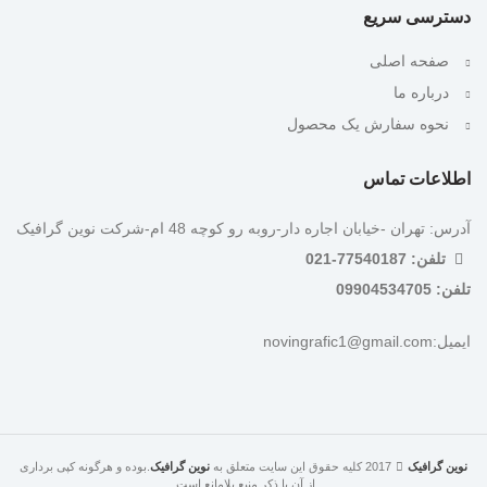
دسترسی سریع
صفحه اصلی
درباره ما
نحوه سفارش یک محصول
اطلاعات تماس
آدرس: تهران -خیابان اجاره دار-روبه رو کوچه 48 ام-شرکت نوین گرافیک
تلفن: 77540187-021
تلفن: 09904534705
ایمیل:novingrafic1@gmail.com
نوین گرافیک
2017 کلیه حقوق این سایت متعلق به
نوین گرافیک
.بوده و هرگونه کپی برداری
از آن با ذکر منبع بلامانع است.