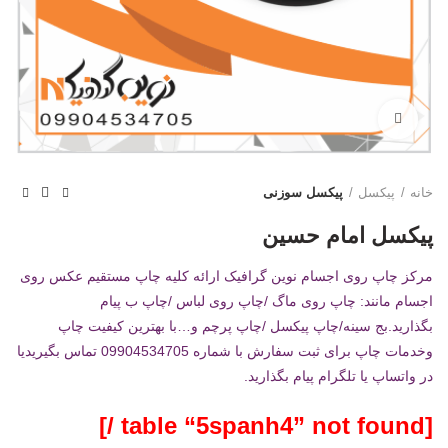
بزرگنمایی تصویر
خانه
پیکسل
پیکسل سوزنی
پیکسل امام حسین
مرکز چاپ روی اجسام نوین گرافیک ارائه کلیه چاپ مستقیم عکس روی
اجسام مانند: چاپ روی ماگ /چاپ روی لباس /چاپ ب پیام
بگذارید.بج
سینه/چاپ پیکسل /چاپ پرچم و…با بهترین کیفیت چاپ
وخدمات چاپ برای ثبت سفارش با شماره 09904534705 تماس بگیریدیا
در واتساپ یا تلگرام پیام بگذارید.
[table “5spanh4” not found /]