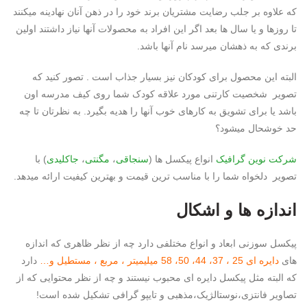
که علاوه بر جلب رضایت مشتریان برند خود را در ذهن آنان نهادینه میکنند
تا روزها و یا سال ها بعد اگر این افراد به محصولات آنها نیاز داشتند اولین
برندی که به ذهشان میرسد نام آنها باشد.
البته این محصول برای کودکان نیز بسیار جذاب است . تصور کنید که
تصویر شخصیت کارتنی مورد علاقه کودک شما روی کیف مدرسه اون
باشد یا برای تشویق به کارهای خوب آنها را هدیه بگیرد. به نظرتان تا چه
حد خوشحال میشود؟
شرکت
نوین گرافیک
انواع پیکسل ها (
سنجاقی
،
مگنتی
،
جاکلیدی
) با
تصویر دلخواه شما را با مناسب ترین قیمت و بهترین کیفیت ارائه میدهد.
اندازه ها و اشکال
پیکسل سوزنی ابعاد و انواع مختلفی دارد چه از نظر ظاهری که اندازه
های
دایره ای 25 ، 37، 44، 50، 58 میلیمیتر ، مربع ، مستطیل و…
دارد
که البته مثل پیکسل دایره ای محبوب نیستند و چه از نظر محتوایی که از
تصاویر فانتزی،نوستالژیک،مذهبی و تایپو گرافی تشکیل شده است!