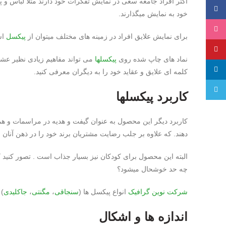
اکثر افراد جامعه سعی در نمایش تفکرات خود دارند مثلا لباس و پ
فیسبوک
خود به نمایش میگذارند.
اینستاگرام
برای نمایش علایق افراد در زمینه های مختلف میتوان از
پیکسل
اس
پینترست
نماد های چاپ شده روی
پیکسلها
می تواند مفاهیم زیادی نظیر عش
لینکدین
کلمه ای علایق و عقاید خود را به دیگران معرفی کنید.
تلگرام
کاربرد پیکسلها
کاربرد دیگر این محصول به عنوان گیفت و هدیه در مراسمات و هما
دهند. که علاوه بر جلب رضایت مشتریان برند خود را در ذهن آنان نهاد
البته این محصول برای کودکان نیز بسیار جذاب است . تصور کنید 
چه حد خوشحال میشود؟
شرکت
نوین گرافیک
انواع پیکسل ها (
سنجاقی
،
مگنتی
،
جاکلیدی
) 
اندازه ها و اشکال