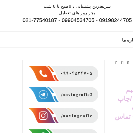
سریعترین پشتیبانی ، 9صبح تا 8 شب
بجز روز های تعطیل
09198244705 - 09904534705 - 021-77540187
ره ما
یم
/چاپ
وخدمات چاپ برای ثبت سفارش با شماره 09904534705 تماس