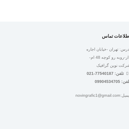
طلاعات تماس
درس: تهران -خیابان اجاره
دار-روبه رو کوچه 48 ام-
رکت نوین گرافیک
تلفن: 77540187-021
ن: 09904534705
:novingrafic1@gmail.com