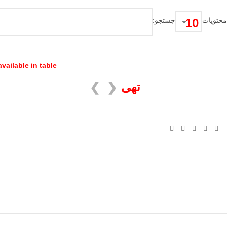
محتویات
جستجو:
vailable in table
تهی
❯
❮