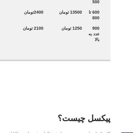
500
600 تا
13500 تومان
2400تومان
800
900
1250 تومان
2100 تومان
عدد به
بالا
پیکسل چیست؟