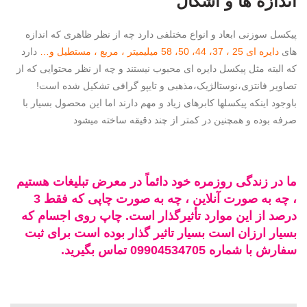
اندازه ها و اشکال
پیکسل سوزنی ابعاد و انواع مختلفی دارد چه از نظر ظاهری که اندازه
های
دایره ای 25 ، 37، 44، 50، 58 میلیمیتر ، مربع ، مستطیل و…
دارد
که البته مثل پیکسل دایره ای محبوب نیستند و چه از نظر محتوایی که از
تصاویر فانتزی،نوستالژیک،مذهبی و تایپو گرافی تشکیل شده است!
باوجود اینکه پیکسلها کابرهای زیاد و مهم دارند اما این محصول بسیار با
صرفه بوده و همچنین در کمتر از چند دقیقه ساخته میشود
ما در زندگی روزمره خود دائماً در معرض تبلیغات هستیم
، چه به صورت آنلاین ، چه به صورت چاپی که فقط 3
درصد از این موارد تأثیرگذار است. چاپ روی اجسام که
بسیار ارزان است بسیار تاثیر گذار بوده است برای ثبت
سفارش با شماره 09904534705 تماس بگیرید.