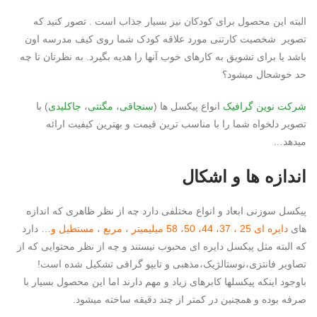
البته این محصول برای کودکان نیز بسیار جذاب است . تصور کنید که
تصویر شخصیت کارتنی مورد علاقه کودک شما روی کیف مدرسه اون
باشد یا برای تشویق به کارهای خوب آنها را هدیه بگیرد. به نظرتان تا چه
حد خوشحال میشود؟
شرکت
نوین گرافیک
انواع پیکسل ها (
سنجاقی
،
مگنتی
،
جاکلیدی
) با
تصویر دلخواه شما را با مناسب ترین قیمت و بهترین کیفیت ارائه
میدهد…
اندازه ها و اشکال
پیکسل سوزنی ابعاد و انواع مختلفی دارد چه از نظر ظاهری که اندازه
های
دایره ای 25 ، 37، 44، 50، 58 میلیمیتر ، مربع ، مستطیل و…
دارد
که البته مثل پیکسل دایره ای محبوب نیستند و چه از نظر محتوایی که از
تصاویر فانتزی،نوستالژیک،مذهبی و تایپو گرافی تشکیل شده است!
باوجود اینکه پیکسلها کابرهای زیاد و مهم دارند اما این محصول بسیار با
صرفه بوده و همچنین در کمتر از چند دقیقه ساخته میشود.