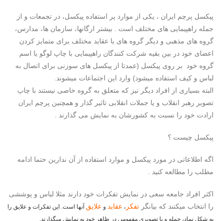
پیکسل پرچم ایران ، یکی از موارد پر استفاده پیکسل، در تجمعات و از
جمله راهپیمایی های مختلف است . بیشتر ارگانها، سازمان ها، مدارس،
گروه های مذهبی و دیگر گروه های با عقاید مختلف برای متمایز کردن
اعضای خود در بین بقیه شرکت کنندگان راهپیمایی با چاپ لوگو یا اسم
گروه خود بر روی پیکسل (عمدتا از پیکسل های سوزنی برای اتصال به
لباس و کیف استفاده میشود) وارد این اجتماعات میشوند.
البته بسیاری از افراد دیگر نیز که متعلق به گروه خاصی نیستند با چاپ
تصویر رهبر انقلاب و یا جملات انقلابی تاثیر گذار و همچنین پرچم ایران
ارادت خود را نسبت به کشورشان به نمایش می گذارند .
پیکسل چیست ؟
اگه اطلاعاتی در مورد پیکسل و موارد استفاده از آن ندارین حتما ادامه
مطلب را مطالعه کنید .
اکثر افراد جامعه سعی در نمایش تفکرات خود دارند مثلا لباس و پوششی
را انتخاب میکنند که بیانگر
تفکر
عقاید
علایق
،
و
آنها است. این تفکرات و علایق را
به شکل نماد، جمله و یا تصویری مفهومی در ظاهر خود به نمایش میگذارند.