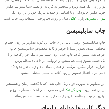
ها و روزهای مهمی مانند روز تولد، فارغ التحصیلی، سالگرد عروسی، عید
نوروز و… یک هدیه ویژه و منحصر به فرد به او دهید. شما میتوانید عکس
خود، عکس خانوادگی و یا اسامی و جملات تبریک خود را بر روی یک
لیوان
،
تیشرت
، پازل،
کلاه
، شال و روسری، پرچم ، بشقاب و… چاپ کنید.
چاپ سابلیمیشن
چاپ سابلیمیشن روشی عالی برای چاپ این گونه تصاویر بر روی اجسام
مختلف است. تصویر شما با جوهر و کاغذ مخصوص سابلومیشن چاپ
خواهد شد. سپس کاغذ چاپ شده روی جسم مورد نظر قرار گرفته و با
یک چسب نسوز چسبانده میشود و درنهایت در داخل دستگاه پرس
حرارتی قرار میگیرد. ترکیبی از فشار، دمای بالا و زمان (در حدود 40
ثانیه) برای انتقال تصویر از روی کاغذ به جسم استفاده میشود.
این تصاویر به صورت فول رنگ چاپ شده که با گذشت زمان و شستشو
از بین نمی رود.
نوین گرافیک
این محصولات در اشکال بسیار متنوع و با
بهترین کیفیت و مناسب ترین قیمت تولید و به دست شما میرساند.
دیگر کاربرها
هدایای تبلیغاتی