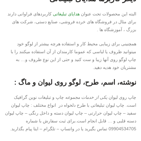
البته این محصولات تحت عنوان
هدایای تبلیغاتی
کاربردهای فراوانی دارند
برای مثال در فروشگاه های خرده فروشی، صنایع دستی، شرکت های
بزرگ ، آموزشگاه ها .
همچنینی برای زیبایی محیط کار و استفاده هرچه بیشتر از لوگو خود
میتوانید ظروف یا لباسی که عموما کارمندان از آن استفاده میکنند را با
چاپ لوگو روی آنها زیبا و ست کنید و حتی از این نوع ظروف و… به
مشتریان خود هدیه دهید.
نوشته، اسم، طرح، لوگو روی لیوان و ماگ :
چاپ روی لیوان
یکی از خدمات مجموعه
چاپ و تبلیغات نوین گرافیک
است. چاپ لیوان تبلیغاتی با طرح دلخواه در انواع مختلف : چاپ لیوان
سفید – چاپ لیوان حرارتی – چاپ لیوان دسته و داخل رنگی – چاپ لیوان
دسنه قلبی و … قابل انجام است.برای ثبت سفارش با شماره
09904534705 تماس بگیرید یا در واتساپ – تلگرام – ایتا پیام بگذارید.