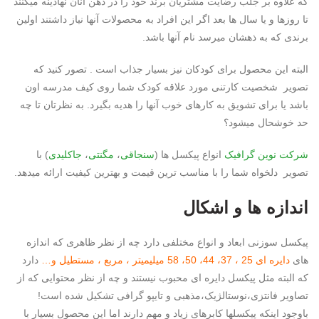
که علاوه بر جلب رضایت مشتریان برند خود را در ذهن آنان نهادینه میکنند
تا روزها و یا سال ها بعد اگر این افراد به محصولات آنها نیاز داشتند اولین
برندی که به ذهشان میرسد نام آنها باشد.
البته این محصول برای کودکان نیز بسیار جذاب است . تصور کنید که
تصویر شخصیت کارتنی مورد علاقه کودک شما روی کیف مدرسه اون
باشد یا برای تشویق به کارهای خوب آنها را هدیه بگیرد. به نظرتان تا چه
حد خوشحال میشود؟
شرکت
نوین گرافیک
انواع پیکسل ها (
سنجاقی
،
مگنتی
،
جاکلیدی
) با
تصویر دلخواه شما را با مناسب ترین قیمت و بهترین کیفیت ارائه میدهد.
اندازه ها و اشکال
پیکسل سوزنی ابعاد و انواع مختلفی دارد چه از نظر ظاهری که اندازه
های
دایره ای 25 ، 37، 44، 50، 58 میلیمیتر ، مربع ، مستطیل و…
دارد
که البته مثل پیکسل دایره ای محبوب نیستند و چه از نظر محتوایی که از
تصاویر فانتزی،نوستالژیک،مذهبی و تایپو گرافی تشکیل شده است!
باوجود اینکه پیکسلها کابرهای زیاد و مهم دارند اما این محصول بسیار با