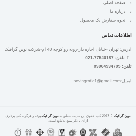
صفحه اصلی
درباره ما
نحوه سفارش یک محصول
اطلاعات تماس
آدرس: تهران -خیابان اجاره دار-روبه رو کوچه 48 ام-شرکت نوین گرافیک
تلفن: 77540187-021
تلفن: 09904534705
ایمیل:novingrafic1@gmail.com
نوین گرافیک
2017 کلیه حقوق این سایت متعلق به
نوین گرافیک
.بوده و هرگونه کپی برداری
از آن با ذکر منبع بلامانع است.