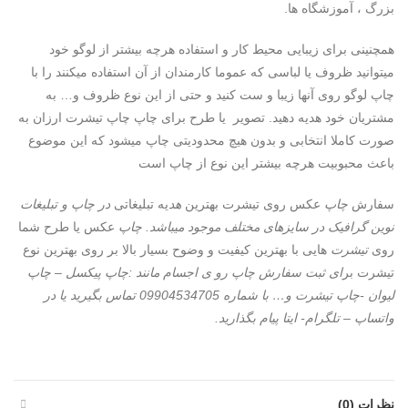
بزرگ ، آموزشگاه ها.
همچنینی برای زیبایی محیط کار و استفاده هرچه بیشتر از لوگو خود
میتوانید ظروف یا لباسی که عموما کارمندان از آن استفاده میکنند را با
چاپ لوگو روی آنها زیبا و ست کنید و حتی از این نوع ظروف و… به
مشتریان خود هدیه دهید. تصویر یا طرح برای چاپ چاپ تیشرت ارزان به
صورت کاملا انتخابی و بدون هیچ محدودیتی چاپ میشود که این موضوع
باعث محبوبیت هرچه بیشتر این نوع از چاپ است
سفارش
چاپ
عکس روی تیشرت بهترین
هد
یه تبلیغاتی
در چاپ و تبلیغات
نوین گرافیک در سایزهای مختلف موجود میباشد. چاپ
عکس یا طرح شما
روی
تیشرت
هایی با بهترین کیفیت و وضوح بسیار بالا بر روی بهترین نوع
تیشرت‌ بر
ای ثبت سفارش چاپ رو ی اجسام مانند :چاپ پیکسل – چاپ
لیوان -چاپ تیشرت و… با شماره 09904534705 تماس بگیرید یا در
واتساپ – تلگرام- ایتا پیام بگذارید.
نظرات (0)