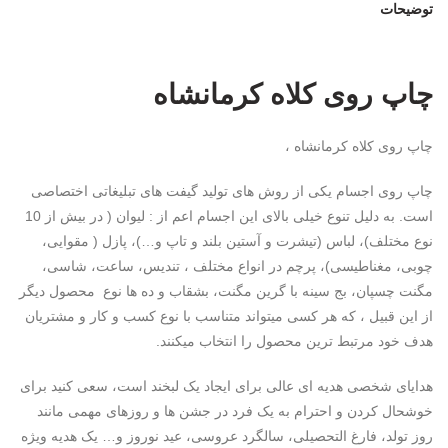
توضیحات
چاپ روی کلاه کرمانشاه
چاپ روی کلاه کرمانشاه ،
چاپ روی اجسام یکی از روش های تولید گیفت های تبلیغاتی اختصاصی
است. به دلیل تنوع خیلی بالای این اجسام اعم از : لیوان ( در بیش از 10
نوع مختلف)، لباس (تیشرت و آستین بلند و تاپ و…)، پازل ( مقوایی،
چوبی، مغناطیسی)، پرچم در انواع مختلف ، تندیس، ساعت، شاسی،
مگنت چسپان، بج سینه با گرین مگنت، بشقاب و ده ها نوع محصول دیگر
از این قبیل ، که هر کسی میتواند متناسب با نوع کسب و کار و مشتریان
هدف خود مرتبط ترین محصول را انتخاب میکنند.
هدایای شخصی هدیه ای عالی برای ایجاد یک لبخند است، سعی کنید برای
خوشحال کردن و احترام به یک فرد در جشن ها و روزهای مهمی مانند
روز تولد، فارغ التحصیلی، سالگرد عروسی، عید نوروز و… یک هدیه ویژه