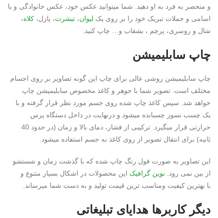
و منحصر به فرد به او دهید. شما میتوانید عکس خود، عکس خانوادگی و یا
اسامی و جملات تبریک خود را بر روی یک
لیوان
،
تیشرت
، پازل،
کلاه
،
شال و روسری، پرچم ، بشقاب و… چاپ کنید.
چاپ سابلیمیشن
چاپ سابلیمیشن روشی عالی برای چاپ این گونه تصاویر بر روی اجسام
مختلف است. تصویر شما با جوهر و کاغذ مخصوص سابلیمیشن چاپ
خواهد شد. سپس کاغذ چاپ شده روی جسم مورد نظر قرار گرفته و با
یک چسب نسوز چسبانده میشود و درنهایت در داخل دستگاه پرس
حرارتی قرار میگیرد. ترکیبی از فشار، دمای بالا و زمان (در حدود 40
ثانیه) برای انتقال تصویر از روی کاغذ به جسم استفاده میشود.
این تصاویر به صورت فول رنگ چاپ شده که با گذشت زمان و شستشو
از بین نمی رود.
نوین گرافیک
این محصولات در اشکال بسیار متنوع و
با بهترین کیفیت ومناسب ترین قیمت تولید و به دست شما میرساند.
دیگر کاربرها
هدایای تبلیغاتی