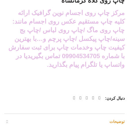
چاپ روی کلاه کرمانشاه
مرکز چاپ روی اجسام نوین گرافیک ارائه
کلیه چاپ مستقیم عکس روی اجسام مانند:
چاپ روی ماگ /چاپ روی لباس /چاپ بج
سینه/چاپ پیکسل /چاپ پرچم و…با بهترین
کیفیت چاپ وخدمات چاپ برای ثبت سفارش
با شماره 09904534705 تماس بگیریدیا در
واتساپ یا تلگرام پیام بگذارید.
دنبال کردن
توضیحات