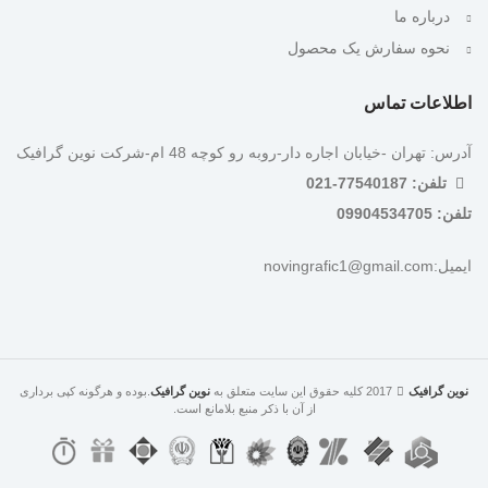
درباره ما
نحوه سفارش یک محصول
اطلاعات تماس
آدرس: تهران -خیابان اجاره دار-روبه رو کوچه 48 ام-شرکت نوین گرافیک
تلفن: 77540187-021
تلفن: 09904534705
ایمیل:novingrafic1@gmail.com
نوین گرافیک
2017 کلیه حقوق این سایت متعلق به
نوین گرافیک
.بوده و هرگونه کپی برداری
از آن با ذکر منبع بلامانع است.