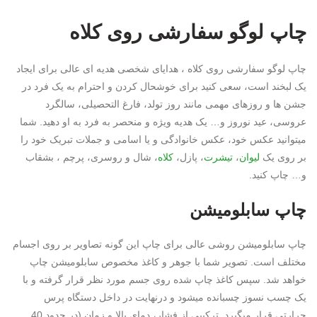
چاپ لوگو سفارشی روی کلاه
چاپ لوگو سفارشی روی کلاه ، هدایای شخصی هدیه ای عالی برای ایجاد
یک لبخند است، سعی کنید برای خوشحال کردن و احترام به یک فرد در
جشن ها و روزهای مهمی مانند روز تولد، فارغ التحصیلی، سالگرد
عروسی، عید نوروز و… یک هدیه ویژه و منحصر به فرد به او دهید. شما
میتوانید عکس خود، عکس خانوادگی و یا اسامی و جملات تبریک خود را
بر روی یک
لیوان
،
تیشرت
، پازل،
کلاه
، شال و روسری، پرچم ، بشقاب
و… چاپ کنید.
چاپ سابلومیشن
چاپ سابلومیشن روشی عالی برای چاپ این گونه تصاویر بر روی اجسام
مختلف است. تصویر شما با جوهر و کاغذ مخصوص سابلومیشن چاپ
خواهد شد. سپس کاغذ چاپ شده روی جسم مورد نظر قرار گرفته و با
یک چسب نسوز چسبانده میشود و درنهایت در داخل دستگاه پرس
حرارتی قرار میگیرد. ترکیبی از فشار، دمای بالا و زمان (در حدود 40