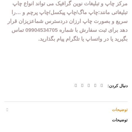
مرکز چ
ا
پ و تبل
یغات
نوین گرافیک
می تواند انواع چ
اپ
تبلیغاتی مانند:چاپ ماگ/چاپ پیکسل/چاپ پرچم و …
را
سریع و بصورت چاپ ارزان دردسترس شماعزیزان قرار
دهد برای ثبت سفارش با شماره 09904534705 تماس
بگیرید یا در واتساپ یا تلگرام پیام بگذارید.
دنبال کردن
توضیحات
توضیحات