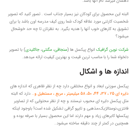
ذهشان میرسد نام آنها باشد.
البته این محصول برای کودکان نیز بسیار جذاب است . تصور کنید که تصویر
شخصیت کارتنی مورد علاقه کودک شما روی کیف مدرسه اون باشد یا برای
تشویق به کارهای خوب آنها را هدیه بگیرد. به نظرتان تا چه حد خوشحال
میشود؟
شرکت
نوین گرافیک
انواع پیکسل ها (
سنجاقی
،
مگنتی
،
جاکلیدی
) با تصویر
دلخواه شما را با مناسب ترین قیمت و بهترین کیفیت ارائه میدهد.
اندازه ها و اشکال
پیکسل سوزنی ابعاد و انواع مختلفی دارد چه از نظر ظاهری که اندازه های
دایره ای 25 ، 37، 44، 50، 58 میلیمیتر ، مربع ، مستطیل و…
دارد که البته
مثل پیکسل دایره ای محبوب نیستند و چه از نظر محتوایی که از تصاویر
فانتزی،نوستالژیک،مذهبی و تایپو گرافی تشکیل شده است! باوجود اینکه
پیکسلها کابرهای زیاد و مهم دارند اما این محصول بسیار با صرفه بوده و
همچنین در کمتر از چند دقیقه ساخته میشود..