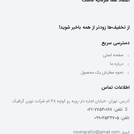
اعتماد شما سرمایه ماست
از تخفیف‌ها زودتر از همه باخبر شوید!
دسترسی سریع
صفحه اصلی
درباره ما
نحوه سفارش یک محصول
اطلاعات تماس
آدرس: تهران -خیابان اجاره دار-روبه رو کوچه 48 ام-شرکت نوین گرافیک
تلفن: 77540187-021
تلفن: 09904534705
ایمیل:novingrafic1@gmail.com