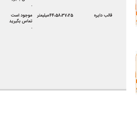
.
قالب دایره
44،58،37،25میلیمتر
موجود است
تماس بگیرید
.