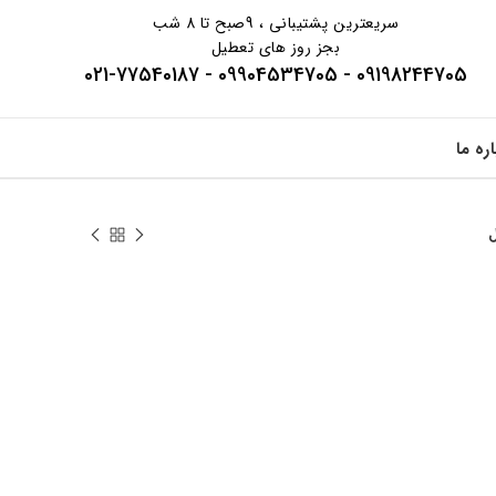
سریعترین پشتیبانی ، 9صبح تا 8 شب
بجز روز های تعطیل
09198244705 - 09904534705 - 021-77540187
اره ما
ل