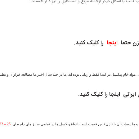
قالب با اشکال دیگر ازجمله مربع و مستطیل را نیز د ار هستند .
زن حتما
اینجا
را کلیک کنید.
 مواد خام پیکسل در ابتدا فقط وارداتی بوده اند اما در چند سال اخیر ما مطالعه فراوان و تظ
 ایرانی
اینجا
را کلیک کنید.
 ملزومات آن با نازل ترین قیمت است. انواع پیکسل ها در تمامی سایز های دایره ای
25 – 32 – 37 – 44 – 50 – 58 – 70