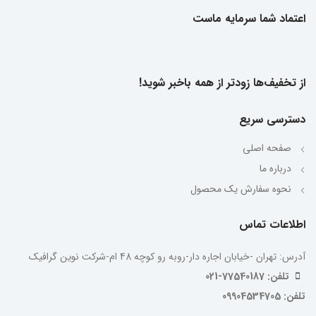
اعتماد شما سرمایه ماست
از تخفیف‌ها زودتر از همه باخبر شوید!
دسترسی سریع
صفحه اصلی
درباره ما
نحوه سفارش یک محصول
اطلاعات تماس
آدرس: تهران -خیابان اجاره دار-روبه رو کوچه 48 ام-شرکت نوین گرافیک
تلفن: 77540187-021
تلفن: 09904534705