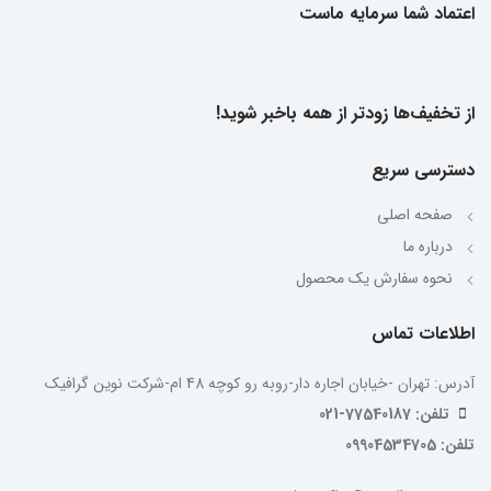
اعتماد شما سرمایه ماست
از تخفیف‌ها زودتر از همه باخبر شوید!
دسترسی سریع
صفحه اصلی
درباره ما
نحوه سفارش یک محصول
اطلاعات تماس
آدرس: تهران -خیابان اجاره دار-روبه رو کوچه 48 ام-شرکت نوین گرافیک
تلفن: 77540187-021
تلفن: 09904534705