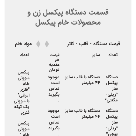
قسمت دستگاه پیکسل زن و
محصولات خام پیکسل
قیمت دستگاه - قالب - کاتر
مواد خام پیکسل
قیمت دستگاه - قالب - کاتر
مواد خام پیکسل
تعداد
سایز
قیمت
تعداد
سایز
هر
عددبه
تومان
پیکسل
44
دستگاه
دستگاه با قالب سایز
موجود
سوزنی
میلی
پیکسل
44 میلیمتر
است
خام
-بست
ساز
تماس
"فلزی
هزار
*ریلی-
بگیرید
ایرانی"
مگنتی*
.
با سوزنی
یک تیکه
دستگاه
دستگاه با قالب سایز
موجود
فنری
پیکسل
44 میلیمتر
است
ساز
تماس
پیکسل
44
*
ریلی-
بگیرید
سوزنی
میلی
پیچی
*
.
خام "
-بست