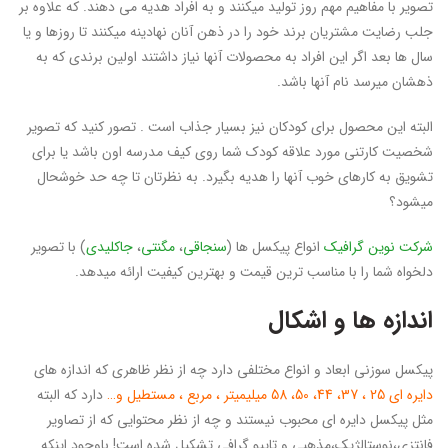
تصویر با مفاهیم مهم روز تولید میکنند و به افراد هدیه می دهند. که علاوه بر
جلب رضایت مشتریان برند خود را در ذهن آنان نهادینه میکنند تا روزها و یا
سال ها بعد اگر این افراد به محصولات آنها نیاز داشتند اولین برندی که به
ذهشان میرسد نام آنها باشد.
البته این محصول برای کودکان نیز بسیار جذاب است . تصور کنید که تصویر
شخصیت کارتنی مورد علاقه کودک شما روی کیف مدرسه اون باشد یا برای
تشویق به کارهای خوب آنها را هدیه بگیرد. به نظرتان تا چه حد خوشحال
میشود؟
شرکت
نوین گرافیک
انواع پیکسل ها (
سنجاقی
،
مگنتی
،
جاکلیدی
) با تصویر
دلخواه شما را با مناسب ترین قیمت و بهترین کیفیت ارائه میدهد.
اندازه ها و اشکال
پیکسل سوزنی ابعاد و انواع مختلفی دارد چه از نظر ظاهری که اندازه های
دایره ای 25 ، 37، 44، 50، 58 میلیمیتر ، مربع ، مستطیل و…
دارد که البته
مثل پیکسل دایره ای محبوب نیستند و چه از نظر محتوایی که از تصاویر
فانتزی،نوستالژیک،مذهبی و تایپو گرافی تشکیل شده است! باوجود اینکه