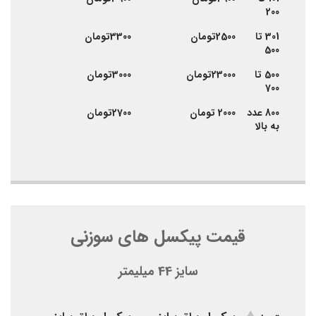
200
301 تا
2500تومان
3300تومان
500
500 تا
23000تومان
3000تومان
700
800 عدد
2000 تومان
2700تومان
به بالا
قیمت پیکسل های سوزنی
سایز 44 میلیمتر