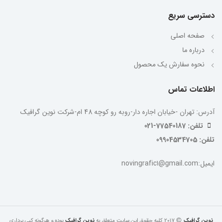
دسترسی سریع
صفحه اصلی
درباره ما
نحوه سفارش یک محصول
اطلاعات تماس
آدرس: تهران -خیابان اجاره دار-روبه رو کوچه 48 ام-شرکت نوین گرافیک
تلفن: 77540187-021
تلفن: 09904534705
ایمیل:novingrafic1@gmail.com
نوین گرافیک
2017 کلیه حقوق این سایت متعلق به
نوین گرافیک
.بوده و هرگونه کپی برداری