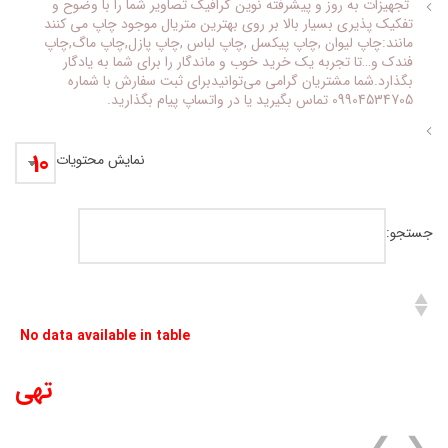
تجهیزات به روز و پیشرفته نوین گرافیک تصاویر شما را با وضوح و
تفکیک پذیری بسیار بالا بر روی بهترین متریال موجود چاپ می کنند
مانند:چاپ لیوان ,چاپ پیکسل ,چاپ لباس ,چاپ پازل,چاپ ماگ,چاپ
فندک و…تا تجربه یک خرید خوب و ماندگار را برای شما به یادگار
بگذارد.شما مشتریان گرامی می‌توانیدبرای ثبت سفارش با شماره
09904534705 تماس بگیرید یا در واتساپ پیام بگذارید.
نمایش محتویات
جستجو:
No data available in table
تهی