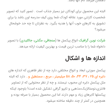
ذهشان میرسد نام آنها باشد.
البته این محصول برای کودکان نیز بسیار جذاب است . تصور کنید که تصویر
شخصیت کارتنی مورد علاقه کودک شما روی کیف مدرسه اون باشد یا برای
تشویق به کارهای خوب آنها را هدیه بگیرد. به نظرتان تا چه حد خوشحال
میشود؟
شرکت
نوین گرافیک
انواع پیکسل ها (
سنجاقی
،
مگنتی
،
جاکلیدی
) با تصویر
دلخواه شما را با مناسب ترین قیمت و بهترین کیفیت ارائه میدهد.
اندازه ها و اشکال
پیکسل سوزنی ابعاد و انواع مختلفی دارد چه از نظر ظاهری که اندازه های
دایره ای 25 ، 37، 44، 50، 58 میلیمیتر ، مربع ، مستطیل و…
دارد که البته
مثل پیکسل دایره ای محبوب نیستند و چه از نظر محتوایی که از تصاویر
فانتزی،نوستالژیک،مذهبی و تایپو گرافی تشکیل شده است! باوجود اینکه
پیکسلها کابرهای زیاد و مهم دارند اما این محصول بسیار با صرفه بوده و
همچنین در کمتر از چند دقیقه ساخته میشود.