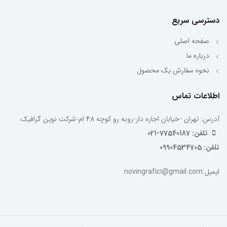
دسترسی سریع
صفحه اصلی
درباره ما
نحوه سفارش یک محصول
اطلاعات تماس
آدرس: تهران -خیابان اجاره دار-روبه رو کوچه 48 ام-شرکت نوین گرافیک
تلفن: 77540187-021
تلفن: 09904534705
ایمیل:novingrafic1@gmail.com