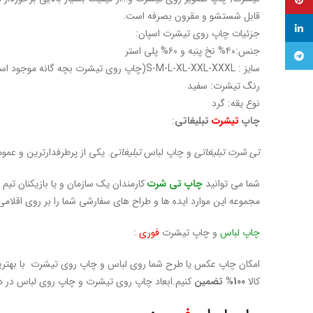
پینترست
قابل شستشو و مقرون بصرفه است.
لینکدین
جزئیات چاپ روی تیشرت اسپان:
جنس:۴۰% نخ پنبه و ۶۰% پلی استر
تلگرام
سایز : S-M-L-XL-XXL-XXXL(چاپ روی تیشرت بچه گانه موجود است)
رنگ تیشرت: سفید
نوع یقه: گرد
چاپ
تیشرت
تبلیغاتی
:
تی شرت تبلیغاتی
و چاپ لباس
تبلیغاتی
. یکی از پرطرفدارترین و عم
شما می توانید
چاپ تی شرت
کارمندان یک سازمان و یا بازیکنان تیم 
مجموعه این موارد ایده ها و طراح های سفارشی شما را بر روی اقلام
چاپ لباس
و چاپ تیشرت
فوری
:
امکان چاپ عکس یا طرح شما روی لباس و چاپ روی تیشرت با بهترین
کالا
100% تضمین
کنیم.ابعاد چاپ روی تیشرت و چاپ روی لباس در دو سایز A4وA3 و… 