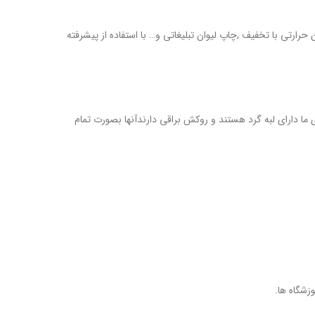
ن
حرارتی با تخفیف ,چاپ لیوان تبلیغاتی و…
با استفاده از پیشرفته
 عرضه نوین گرافیک میباشد .زیرلیوانی از چوب ساخته شده اند واندازه آن 10*10است .زیرلیوانی های ما دارای لبه گرد هستند و روکش براقی دارندآنها بصورت تمام
زشگاه ها.