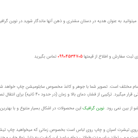
ید میتوانید به عنوان هدیه در دستان مشتری و ذهن آنها ماندگار شوید.در نوین گراف
ی ثبت سفارش و اطلاع از قیمتها
09904534705
تماس بگیرید
سام مختلف است. تصویر شما با جوهر و کاغذ مخصوص سابلومیشن چاپ خواهد شد.
لا و زمان (در حدود 40 ثانیه) برای انتقال تصویر از روی کاغذ به جسم استفاده میشود.
 از بین نمی رود.
نوین گرافیک
این محصولات در اشکال بسیار متنوع و با بهتری
اپ روی تیشرت اسپان و چاپ روی لباس است بخصوص زمانی که میخواهید چاپ تی
ست و می تواند برای مدت طولانی دوام بیاورد.این کیفیت به دلیل نوع چاپ و جنس