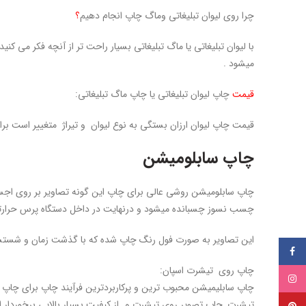
چرا روی لیوان تبلیغاتی وماگ چاپ انجام دهیم
؟
با لیوان تبلیغاتی یا ماگ تبلیغاتی بسیار راحت تر از آنچه فکر می کن
میشود .
قیمت
چاپ لیوان تبلیغاتی یا چاپ ماگ تبلیغاتی:
قیمت چاپ لیوان ارزان بستگی به نوع لیوان و تیراژ متغییر است برا
چاپ سابلومیشن
چاپ سابلومیشن روشی عالی برای چاپ این گونه تصاویر بر روی اج
چسب نسوز چسبانده میشود و درنهایت در داخل دستگاه پرس حرارتی قرار میگیرد. ترکیبی از فشار، دمای با
این تصاویر به صورت فول رنگ چاپ شده که با گذشت زمان و شستشو
فیسبوک
چاپ روی تیشرت اسپان:
اینستاگرام
چاپ سابلیمیشن محبوب ترین و پرکاربردترین فرآیند چاپ برای چ
تیشرت, چاپ تصویر روی تیشرت و…از کیفیت بسیار بالایی برخوردار ا