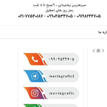
سریعترین پشتیبانی ، 9صبح تا 8 شب
بجز روز های تعطیل
09198244705 - 09904534705 - 021-77540187
اره ما