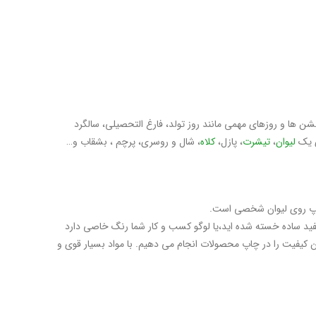
 ها و روزهای مهمی مانند روز تولد، فارغ التحصیلی، سالگرد
ی یک
لیوان
،
تیشرت
، پازل،
کلاه
، شال و روسری، پرچم ، بشقاب و…
چاپ روی لیوان شخصی است.
وجودی رنگها قبل از سفارش حتما با شماره 09904534705 تماس بگیرید.اگر از لیوان سفید ساده خسته شده اید،یا لوگو کسب و کار شما رنگ خاصی دارد
ین کیفیت را در چاپ محصولات انجام می دهیم. با مواد بسیار قوی و