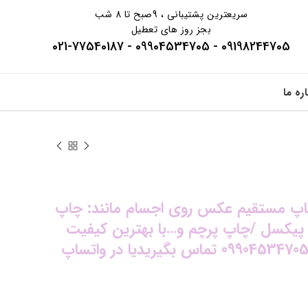
سریعترین پشتیبانی ، 9صبح تا 8 شب
بجز روز های تعطیل
09198244705 - 09904534705 - 021-77540187
اره ما
 چاپ مستقیم عکس روی اجسام مانند: چاپ
پیکسل /چاپ پرچم و…با بهترین کیفیت
چاپ وخدمات چاپ برای ثبت سفارش با شماره 09904534705 تماس بگیریدیا در واتساپ