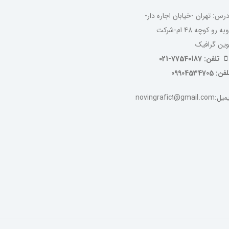
درس: تهران -خیابان اجاره دار-
روبه رو کوچه 48 ام-شرکت
وین گرافیک
تلفن: 77540187-021
ن: 09904534705
:novingrafic1@gmail.com